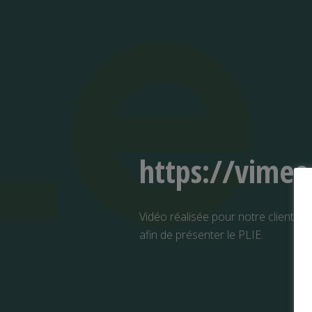
https://vime
Vidéo réalisée pour notre client l’
afin de présenter le PLIE.